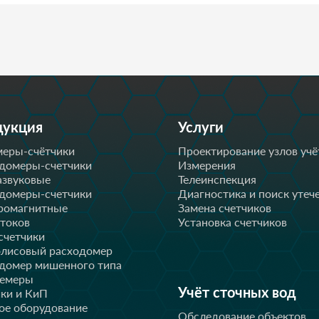
дукция
Услуги
еры-счётчики
Проектирование узлов учё
домеры-счетчики
Измерения
азвуковые
Телеинспекция
домеры-счетчики
Диагностика и поиск утеч
ромагнитные
Замена счетчиков
стоков
Установка счетчиков
счетчики
лисовый расходомер
домер мишенного типа
немеры
Учёт сточных вод
ки и КиП
ое оборудование
Обследование объектов