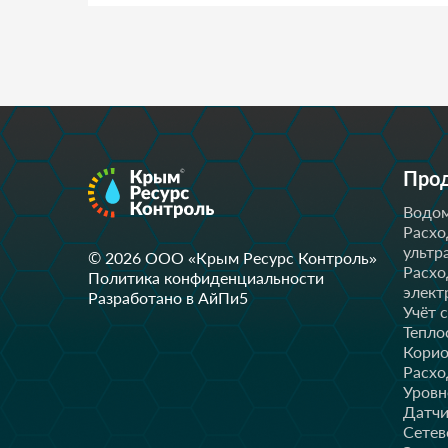
Про
Водом
Расхо
ультр
© 2026 OOO «Крым Ресурс Контроль»
Расхо
Политика конфиденциальности
элект
Разработано в АйПи5
Учёт 
Тепло
Корио
Расхо
Уров
Датчи
Сетев