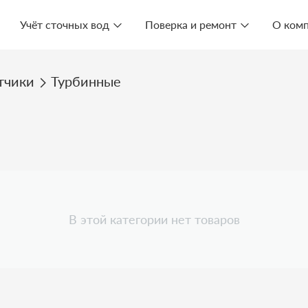
Учёт сточных вод
Поверка и ремонт
О ком
тчики
Турбинные
В этой категории нет товаров