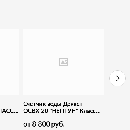
Счетчик воды Декаст
Счетчи
ЛАСС
ОСВХ-20 "НЕПТУН" Класс
ЭКОМЕ
"С"
от
8 800
руб.
от
2 3