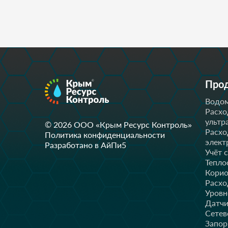
Про
Водом
Расхо
ультр
© 2026 OOO «Крым Ресурс Контроль»
Расхо
Политика конфиденциальности
элект
Разработано в АйПи5
Учёт 
Тепло
Корио
Расхо
Уров
Датчи
Сетев
Запор