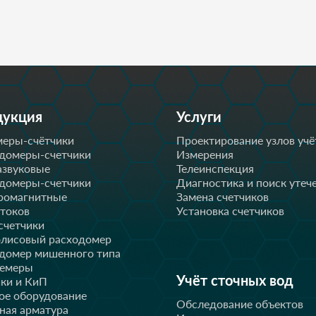
дукция
Услуги
еры-счётчики
Проектирование узлов учё
домеры-счетчики
Измерения
азвуковые
Телеинспекция
домеры-счетчики
Диагностика и поиск утеч
ромагнитные
Замена счетчиков
стоков
Установка счетчиков
счетчики
лисовый расходомер
домер мишенного типа
немеры
Учёт сточных вод
ки и КиП
ое оборудование
Обследование объектов
ная арматура