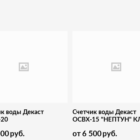
ик воды Декаст
Счетчик воды Декаст
-20
ОСВХ-15 "НЕПТУН" К
"С" МИД
900
руб.
от
6 500
руб.