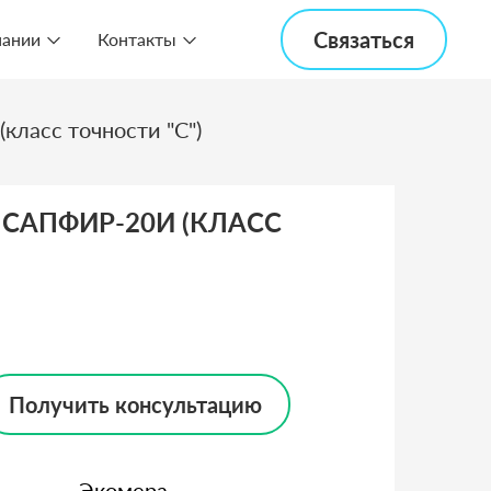
Связаться
пании
Контакты
ласс точности "С")
 САПФИР-20И (КЛАСС
Получить консультацию
Экомера