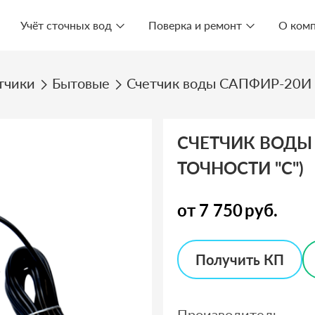
Учёт сточных вод
Поверка и ремонт
О ком
тчики
Бытовые
Счетчик воды САПФИР-20И (к
СЧЕТЧИК ВОДЫ
ТОЧНОСТИ "С")
от
7 750
руб.
Получить КП
Производитель